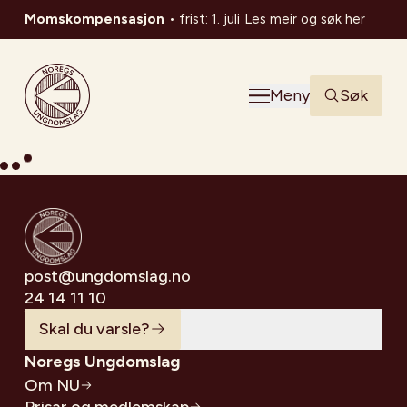
Momskompensasjon
•
frist: 1. juli
Les meir og søk her
Noregs Ungdomslag
Meny
Søk
post@ungdomslag.no
24 14 11 10
Skal du varsle?
Noregs Ungdomslag
Om NU
Prisar og medlemskap