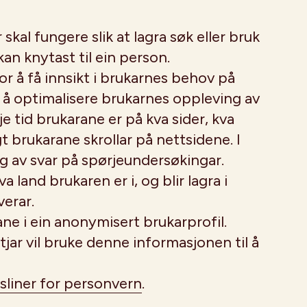
al fungere slik at lagra søk eller bruk
kan knytast til ein person.
r å få innsikt i brukarnes behov på
til å optimalisere brukarnes oppleving av
e tid brukarane er på kva sider, kva
gt brukarane skrollar på nettsidene. I
ing av svar på spørjeundersøkingar.
a land brukaren er i, og blir lagra i
erar.
ne i ein anonymisert brukarprofil.
ar vil bruke denne informasjonen til å
gsliner for personvern
.