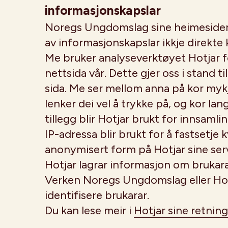
informasjonskapslar
Noregs Ungdomslag sine heimesider sk
av informasjonskapslar ikkje direkte 
Me bruker analyseverktøyet Hotjar fo
nettsida vår. Dette gjer oss i stand 
sida. Me ser mellom anna på kor mykj
lenker dei vel å trykke på, og kor lan
tillegg blir Hotjar brukt for innsaml
IP-adressa blir brukt for å fastsetje kv
anonymisert form på Hotjar sine serv
Hotjar lagrar informasjon om brukara
Verken Noregs Ungdomslag eller Hotj
identifisere brukarar.
Du kan lese meir i
Hotjar sine retnin