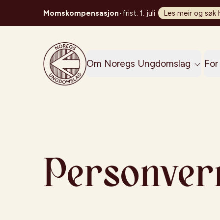
Momskompensasjon
•
frist: 1. juli
Les meir og søk 
Noregs Ungdomslag
Om Noregs Ungdomslag
For 
Personver