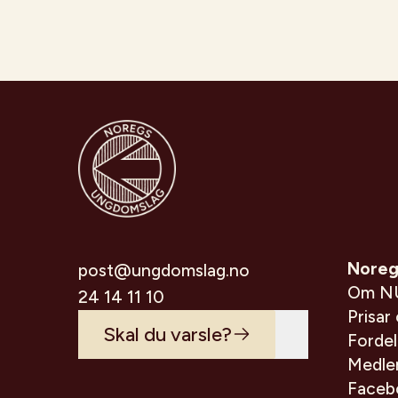
Noreg
post@ungdomslag.no
Om N
24 14 11 10
Prisar
Skal du varsle?
Forde
Medle
Faceb