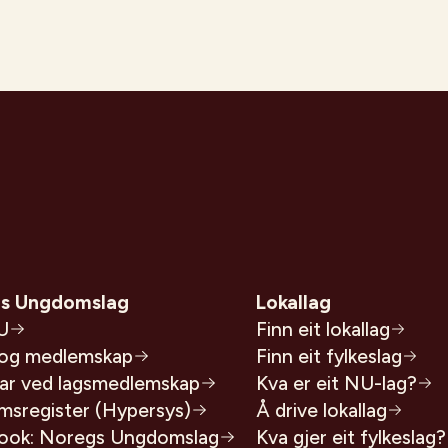
s Ungdomslag
Lokallag
U
Finn eit lokallag
 og medlemskap
Finn eit fylkeslag
lar ved lagsmedlemskap
Kva er eit NU-lag?
msregister (Hypersys)
Å drive lokallag
ook: Noregs Ungdomslag
Kva gjer eit fylkeslag?