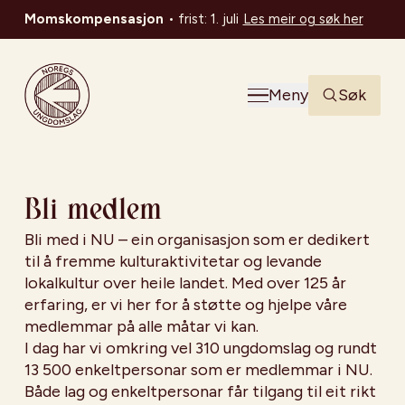
Momskompensasjon
•
frist: 1. juli
Les meir og søk her
Noregs Ungdomslag
Meny
Søk
Bli medlem
Bli med i NU – ein organisasjon som er dedikert
til å fremme kulturaktivitetar og levande
lokalkultur over heile landet. Med over 125 år
erfaring, er vi her for å støtte og hjelpe våre
medlemmar på alle måtar vi kan.
I dag har vi omkring vel 310 ungdomslag og rundt
13 500 enkeltpersonar som er medlemmar i NU.
Både lag og enkeltpersonar får tilgang til eit rikt