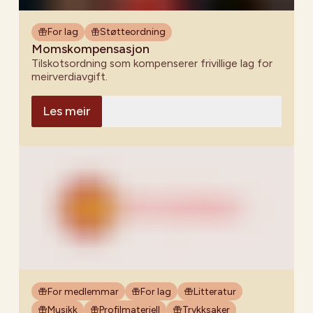
For lag
Støtteordning
Momskompensasjon
Tilskotsordning som kompenserer frivillige lag for
meirverdiavgift.
Les meir
For medlemmar
For lag
Litteratur
Musikk
Profilmateriell
Trykksaker