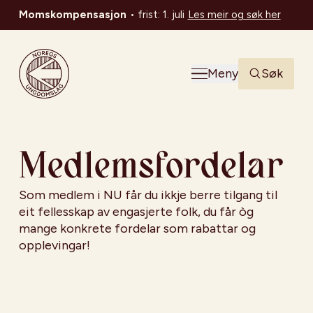
Momskompensasjon
•
frist: 1. juli
Les meir og søk her
Noregs Ungdomslag
Meny
Søk
Medlemsfordelar
Som medlem i NU får du ikkje berre tilgang til
eit fellesskap av engasjerte folk, du får òg
mange konkrete fordelar som rabattar og
opplevingar!