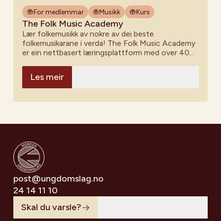
For medlemmar
Musikk
Kurs
The Folk Music Academy
Lær folkemusikk av nokre av dei beste
folkemusikarane i verda! The Folk Music Academy
er ein nettbasert læringsplattform med over 40
kurs og meir enn 100 timar med innhald.
Medlemmar i Noregs Ungdomslag får 15% rabatt.
Les meir
post@ungdomslag.no
24 14 11 10
Skal du varsle?