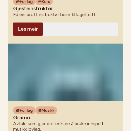
For lag
Kurs
Gjesteinstruktør
Få ein proff instruktør heim til laget ditt.
Les meir
For lag
Musikk
Gramo
Avtale som gjer det enklare å bruke innspelt
musikk lovleg.