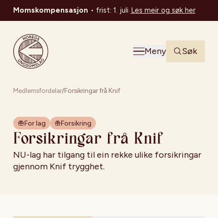
Momskompensasjon
•
frist: 1. juli
Les meir og søk her
Noregs Ungdomslag
Meny
Søk
Medlemsfordelar
/
Forsikringar frå Knif
For lag
Forsikring
Forsikringar frå Knif
NU-lag har tilgang til ein rekke ulike forsikringar
gjennom Knif trygghet.