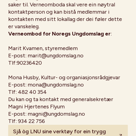
saker til. Verneomboda skal vere ein nøytral
kontaktperson og kan bistå medlemmar i
kontakten med sitt lokallag der dei føler dette
er vanskeleg.
Verneombod for Noregs Ungdomslag er
:
Marit Kvamen, styremedlem
E-post: marit@ungdomslag.no
Tlf:90236420
Mona Husby, Kultur- og organiasjonsrådgjevar
E-post: mona@ungdomslag.no
Tlf: 482 40 354
Du kan og ta kontakt med generalsekretær
Magni Hjertenes Flyum
E-post: magni@ungdomslag.no
Tlf: 934 22 756
Sjå òg LNU sine verktøy for ein trygg