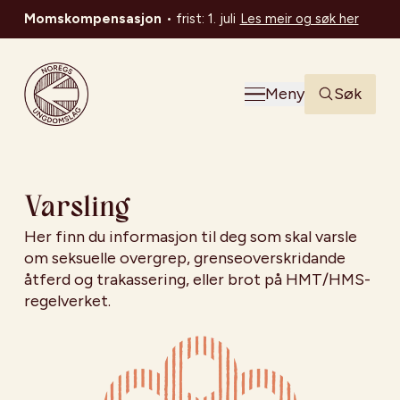
Momskompensasjon
•
frist: 1. juli
Les meir og søk her
Noregs Ungdomslag
Meny
Søk
Varsling
Her finn du informasjon til deg som skal varsle
om seksuelle overgrep, grenseoverskridande
åtferd og trakassering, eller brot på HMT/HMS-
regelverket.