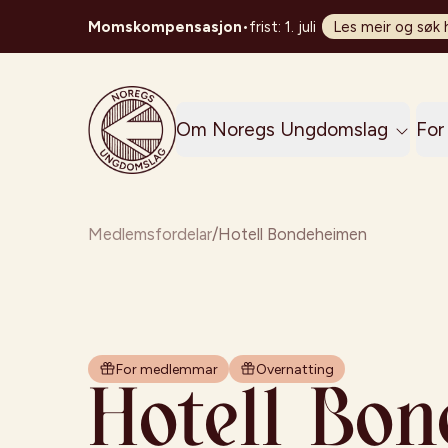
Momskompensasjon
•
frist: 1. juli
Les meir og søk 
Noregs Ungdomslag
Om Noregs Ungdomslag
For 
Medlemsfordelar
/
Hotell Bondeheimen
For medlemmar
Overnatting
Hotell Bo