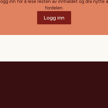
ogg inn for å lese resten av innhaldet og dra nytte 
fordelen.
Logg inn