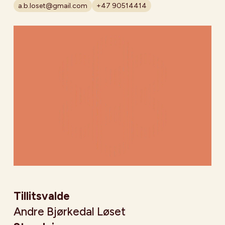
a.b.loset@gmail.com
+47 90514414
Tillitsvalde
Andre Bjørkedal Løset