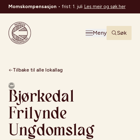
Momskompensasjon
•
frist: 1. juli
Les meir og søk her
Noregs Ungdomslag
Meny
Søk
Tilbake til alle lokallag
Bjørkedal
Frilynde
Ungdomslag