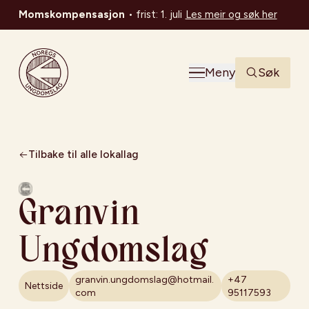
Momskompensasjon
•
frist: 1. juli
Les meir og søk her
Noregs Ungdomslag
Meny
Søk
Tilbake til alle lokallag
Granvin
Ungdomslag
granvin.ungdomslag@hotmail.
+47
Nettside
com
95117593