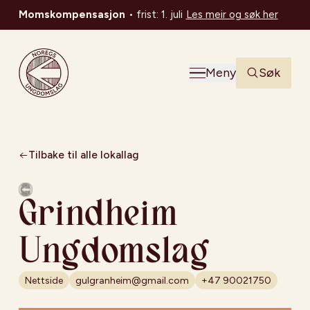
Momskompensasjon
•
frist: 1. juli
Les meir og søk her
Noregs Ungdomslag
Meny
Søk
Tilbake til alle lokallag
Grindheim
Ungdomslag
Nettside
gulgranheim@gmail.com
+47 90021750