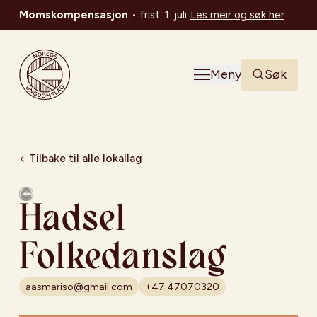
Momskompensasjon
•
frist: 1. juli
Les meir og søk her
Noregs Ungdomslag
Meny
Søk
Tilbake til alle lokallag
Hadsel
Folkedanslag
aasmariso@gmail.com
+47 47070320