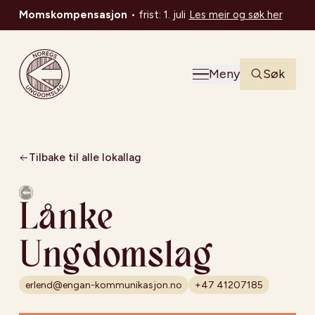
Momskompensasjon
•
frist: 1. juli
Les meir og søk her
Noregs Ungdomslag
Meny
Søk
Tilbake til alle lokallag
Lånke
Ungdomslag
erlend@engan-kommunikasjon.no
+47 41207185