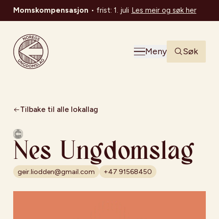
Momskompensasjon
•
frist: 1. juli
Les meir og søk her
Noregs Ungdomslag
Meny
Søk
Tilbake til alle lokallag
Nes Ungdomslag
geir.liodden@gmail.com
+47 91568450