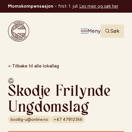
Momskompensasjon
•
frist: 1. juli
Les meir og søk her
Noregs Ungdomslag
Meny
Søk
Tilbake til alle lokallag
Skodje Frilynde
Ungdomslag
bodilg-u@online.no
+47 47812356