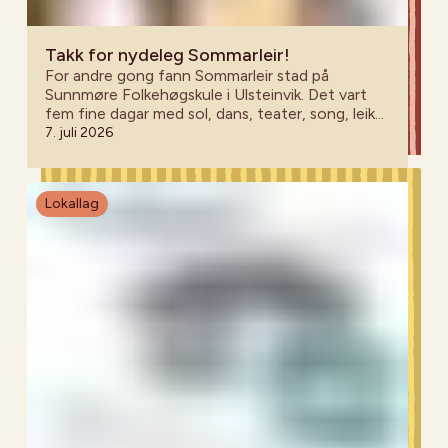
Takk for nydeleg Sommarleir!
For andre gong fann Sommarleir stad på
Sunnmøre Folkehøgskule i Ulsteinvik. Det vart
fem fine dagar med sol, dans, teater, song, leik
og nye minne!
7. juli 2026
Lokallag