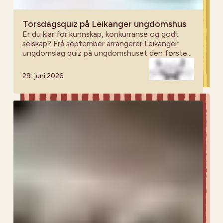
Torsdagsquiz på Leikanger ungdomshus
Er du klar for kunnskap, konkurranse og godt
selskap? Frå september arrangerer Leikanger
ungdomslag quiz på ungdomshuset den første
torsdagen kvar måndad – alle er velkomne!
29. juni 2026