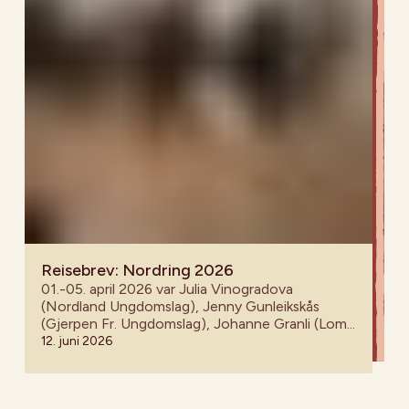
Reisebrev: Nordring 2026
01.-05. april 2026 var Julia Vinogradova
(Nordland Ungdomslag), Jenny Gunleikskås
(Gjerpen Fr. Ungdomslag), Johanne Granli (Lom
spel- og dansarlag), Yasmin Alonzo Ullestad (BUL
12. juni 2026
Oslo) og Hallvard Blok (BUL Sarpsborg) på
Nordring i Höllviken i Sverige.