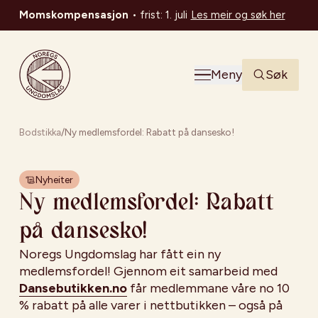
Momskompensasjon
•
frist: 1. juli
Les meir og søk her
Noregs Ungdomslag
Meny
Søk
Bodstikka
/
Ny medlemsfordel: Rabatt på dansesko!
Nyheiter
Ny medlemsfordel: Rabatt
på dansesko!
Noregs Ungdomslag har fått ein ny
medlemsfordel! Gjennom eit samarbeid med
Dansebutikken.no
får medlemmane våre no 10
% rabatt på alle varer i nettbutikken – også på