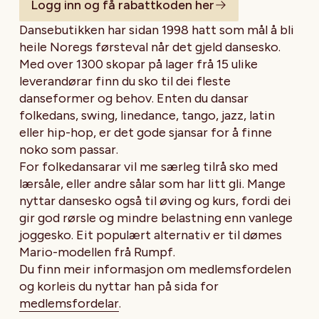
Logg inn og få rabattkoden her
Dansebutikken har sidan 1998 hatt som mål å bli
heile Noregs førsteval når det gjeld dansesko.
Med over 1300 skopar på lager frå 15 ulike
leverandørar finn du sko til dei fleste
danseformer og behov. Enten du dansar
folkedans, swing, linedance, tango, jazz, latin
eller hip-hop, er det gode sjansar for å finne
noko som passar.
For folkedansarar vil me særleg tilrå sko med
lærsåle, eller andre sålar som har litt gli. Mange
nyttar dansesko også til øving og kurs, fordi dei
gir god rørsle og mindre belastning enn vanlege
joggesko. Eit populært alternativ er til dømes
Mario-modellen frå Rumpf.
Du finn meir informasjon om medlemsfordelen
og korleis du nyttar han på sida for
medlemsfordelar
.