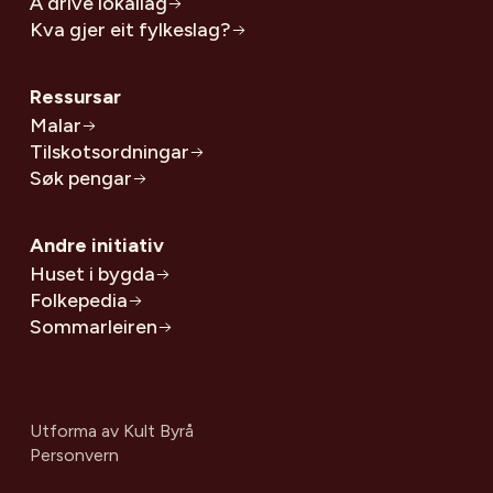
Å drive lokallag
Kva gjer eit fylkeslag?
Ressursar
Malar
Tilskotsordningar
Søk pengar
Andre initiativ
Huset i bygda
Folkepedia
Sommarleiren
Utforma av
Kult Byrå
Personvern