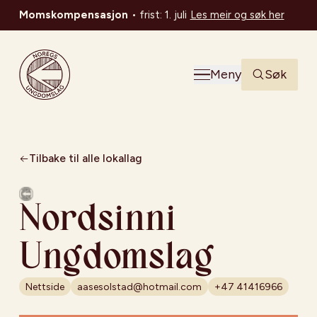
Momskompensasjon
•
frist: 1. juli
Les meir og søk her
Noregs Ungdomslag
Meny
Søk
Tilbake til alle lokallag
Nordsinni
Ungdomslag
Nettside
aasesolstad@hotmail.com
+47 41416966