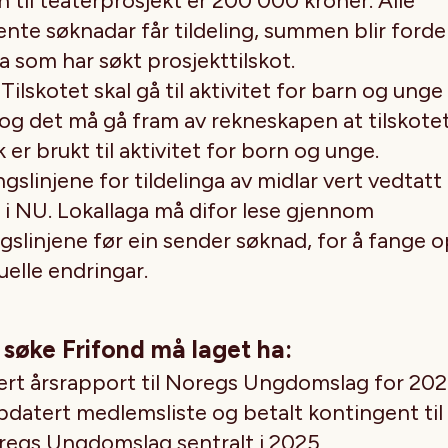
 til teaterprosjekt er 200 000 kroner. Alle
nte søknadar får tildeling, summen blir fordelt
a som har søkt prosjekttilskot.
Tilskotet skal gå til aktivitet for barn og ung
 og det må gå fram av rekneskapen at tilskote
k er brukt til aktivitet for born og unge.
gslinjene for tildelinga av midlar vert vedtatt
 i NU. Lokallaga må difor lese gjennom
gslinjene før ein sender søknad, for å fange 
elle endringar.
 søke Frifond må laget ha:
ert årsrapport til Noregs Ungdomslag for 20
datert medlemsliste og betalt kontingent til
egs Ungdomslag sentralt i 2025