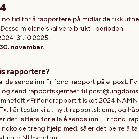
24
 no tid for å rapportere på midlar de fikk utbet
Desse midlane skal vere brukt i perioden
.2024-31.10.2025.
: 30. november.
is rapportere?
kal de sende inn Frifond-rapport på e-post. Fyll
r og send rapportskjemaet til post@ungdoms
mnefelt «Frifondrapport tilskot 2024 NAMN
. I år testar vi ut nytt rapportskjema, og hå
er det lettare for alle å sende inn i Frifond-ra
 noko de treng hjelp med, så er det berre å ta
kt med NU-kontoret.