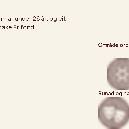
mmar under 26 år, og eit
 søke Frifond!
Område ordn
Bunad og h