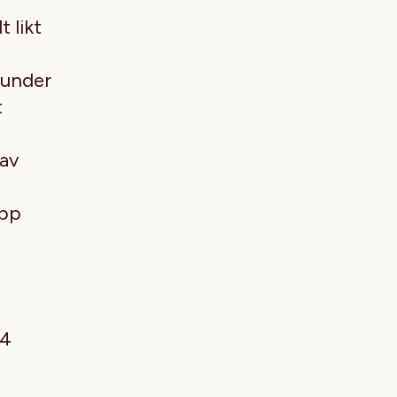
 likt
e under
t
 av
opp
24