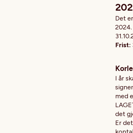
20
Det er
2024. 
31.10
Frist
Korle
I år s
signe
med e
LAGET»
det gj
Er det
konta