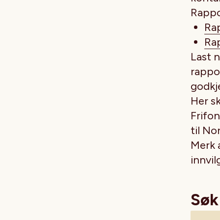
Rappo
Ra
Ra
Last n
rappor
godkj
Her sk
Frifo
til N
Merk 
innvil
Søk