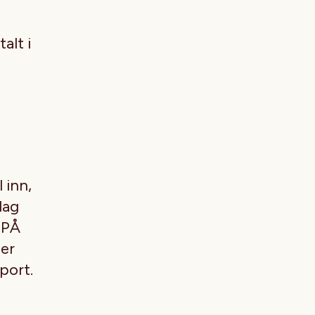
alt i
 inn,
lag
 PÅ
per
pport.