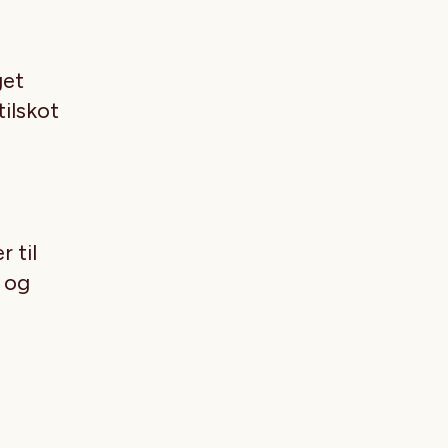
get
tilskot
r til
 og