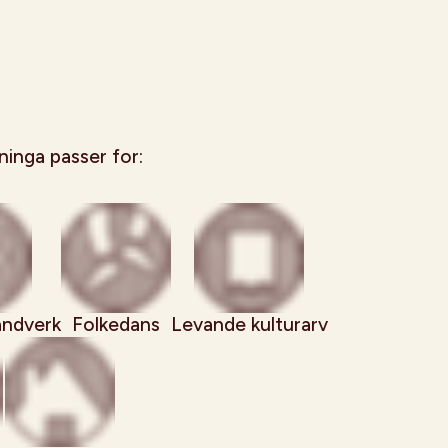
inga passer for:
andverk
Folkedans
Levande kulturarv