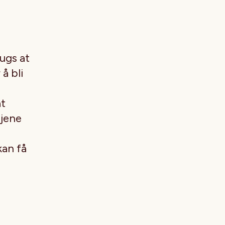
Hugs at
å bli
at
njene
kan få