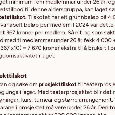
aget minimum fem medlemmar under 26 år, og
tetstilbod til denne aldersgruppa, kan laget s
tetstilskot
. Tilskotet har eit grunnbeløp på 4 
 variabelt beløp per medlem. I 2024 var dette
et 367 kroner per medlem. Så eit lag som søk
nd med ti medlemmer under 26 år fekk 4 000 
367 x10) = 7 670 kroner ekstra til å bruke til 
domsaktivitet i laget.
ekttilskot
kan og søke om
prosjekttilskot
til teaterprosj
g unge i laget. Med teaterprosjektet blir det
ningar, kurs, turnear og større arrangement. 
arane i prosjektet må vere under 26 år. Den to