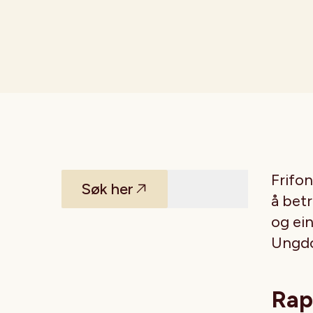
Frifon
Søk her
å betr
og ei
Ungdo
Rap