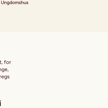
Ungdomshus
, for
nge,
regs
i