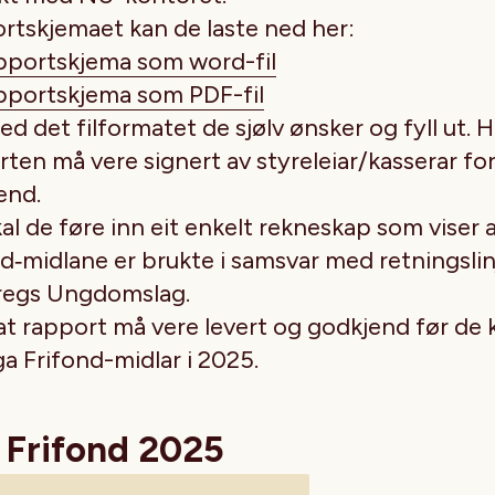
rtskjemaet kan de laste ned her:
pportskjema som word-fil
pportskjema som PDF-fil
ed det filformatet de sjølv ønsker og fyll ut. 
ten må vere signert av styreleiar/kasserar for 
end.
al de føre inn eit enkelt rekneskap som viser 
nd‑midlane er brukte i samsvar med retningsli
oregs Ungdomslag.
at rapport må vere levert og godkjend før de 
ga Frifond-midlar i 2025.
 Frifond 2025