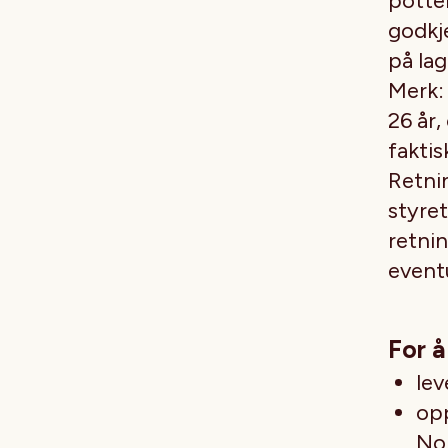
potten
godkje
på lag
Merk: 
26 år,
faktis
Retnin
styret
retnin
eventu
For å
lev
opp
Nor