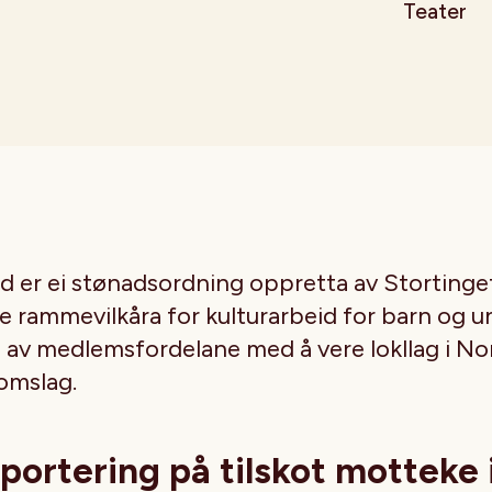
Teater
d er ei stønadsordning oppretta av Stortinget
e rammevilkåra for kulturarbeid for barn og u
n av medlemsfordelane med å vere lokllag i No
mslag.
portering på tilskot motteke 