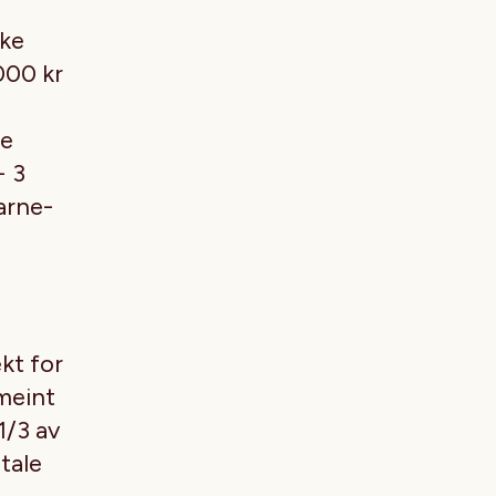
øke
000 kr
te
+ 3
barne-
ekt for
 meint
1/3 av
tale