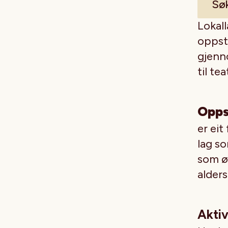
Søk
Lokall
oppsta
gjenno
til te
Opps
er eit
lag s
som ø
alder
Aktiv