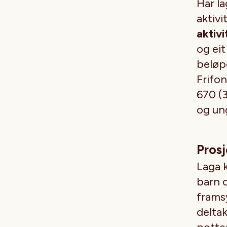
Har l
aktivi
aktivi
og eit
beløp
Frifo
670 (3
og ung
Prosj
Laga 
barn o
framsy
deltak