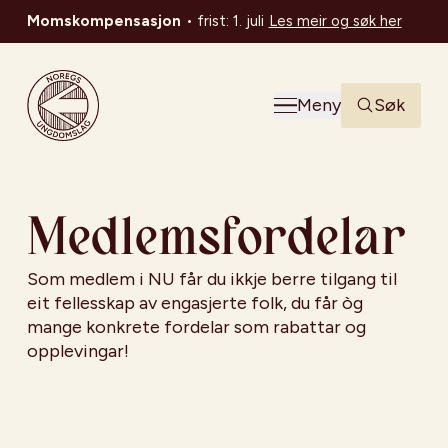
Momskompensasjon
•
frist: 1. juli
Les meir og søk her
Noregs Ungdomslag
Meny
Søk
Medlemsfordelar
Som medlem i NU får du ikkje berre tilgang til
eit fellesskap av engasjerte folk, du får òg
mange konkrete fordelar som rabattar og
opplevingar!