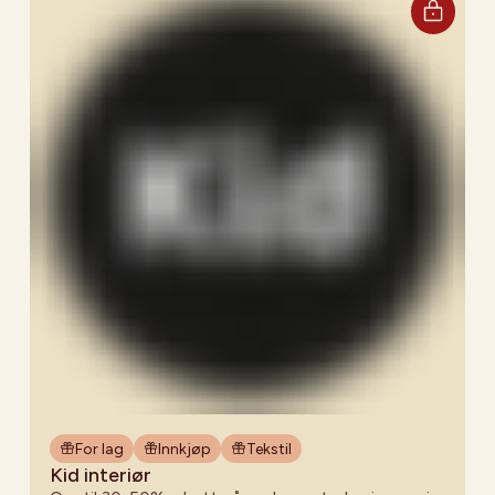
For lag
Innkjøp
Tekstil
Kid interiør