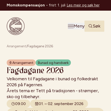
Momskompensasjon
•
frist: 1. juli
Les meir og søk her
Noregs Ungdomslag
Meny
Søk
Arrangement
/
Fagdagane 2026
Arrangement
Bunad og handverk
Fagdagane 2026
Velkomen til Fagdagane i bunad og folkedrakt
2026 på Fagernes.
Årets tema er
Tett på tradisjonen - strømper,
sko og tilbehøyr.
09.00
01. – 02. september 2026