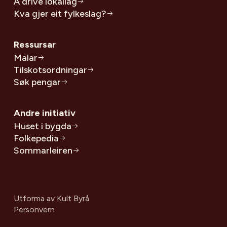
Å drive lokallag
Kva gjer eit fylkeslag?
Ressursar
Malar
Tilskotsordningar
Søk pengar
Andre initiativ
Huset i bygda
Folkepedia
Sommarleiren
Utforma av
Kult Byrå
Personvern