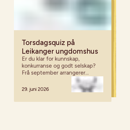
Torsdagsquiz på
Leikanger ungdomshus
Er du klar for kunnskap,
konkurranse og godt selskap?
Frå september arrangerer
Leikanger ungdomslag quiz på
ungdomshuset den første
29. juni 2026
torsdagen kvar måndad – alle er
velkomne!