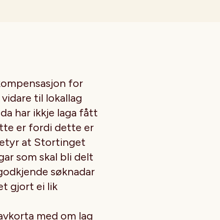
skompensasjon for
idare til lokallag
a har ikkje laga fått
te er fordi dette er
etyr at Stortinget
ar som skal bli delt
 godkjende søknadar
 gjort ei lik
vkorta med om lag