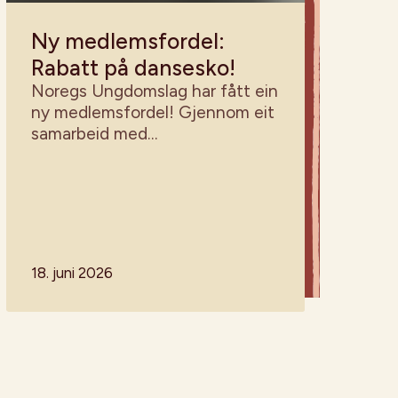
Ny medlemsfordel:
Rabatt på dansesko!
Noregs Ungdomslag har fått ein
ny medlemsfordel! Gjennom eit
samarbeid med
Dansebutikken.no får
medlemmane våre no 10 %
rabatt på alle varer i
nettbutikken – også på varer
som allereie er sett ned i pris.
18. juni 2026