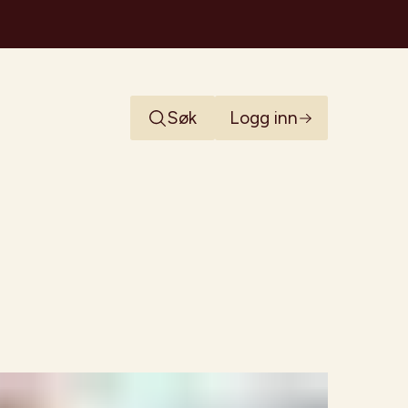
Søk
Logg inn