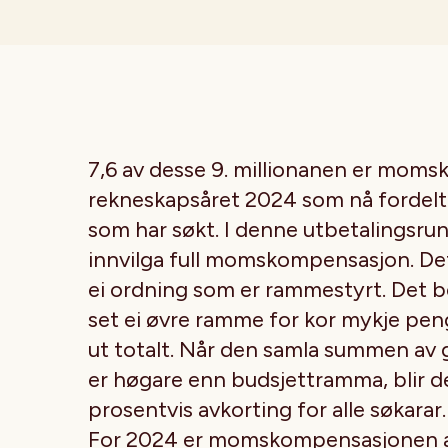
7,6 av desse 9. millionanen er mom
rekneskapsåret 2024 som nå fordelt v
som har søkt. I denne utbetalingsrund
innvilga full momskompensasjon. Det
ei ordning som er rammestyrt. Det b
set ei øvre ramme for kor mykje peng
ut totalt. Når den samla summen av
er høgare enn budsjettramma, blir det
prosentvis avkorting for alle søkarar.
For 2024 er momskompensasjonen a