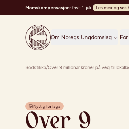
Momskompensasjon
•
frist: 1. juli
Les meir og søk 
Noregs Ungdomslag
Om Noregs Ungdomslag
For 
Bodstikka
/
Over 9 millionar kroner på veg til lokall
Nyttig for laga
Over 9