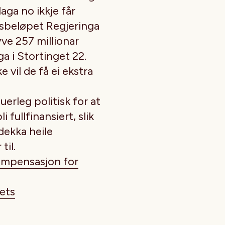
laga no ikkje får
dsbeløpet Regjeringa
yve 257 millionar
ga i Stortinget 22.
vil de få ei ekstra
rleg politisk for at
ullfinansiert, slik
 dekka heile
til.
ompensasjon for
rets