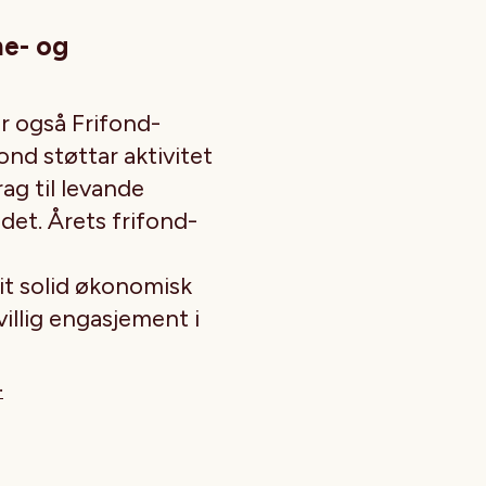
rne- og
r også Frifond-
ond støttar aktivitet
rag til levande
ndet. Årets frifond-
it solid økonomisk
villig engasjement i
.