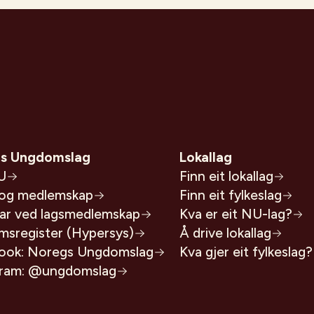
s Ungdomslag
Lokallag
U
Finn eit lokallag
 og medlemskap
Finn eit fylkeslag
lar ved lagsmedlemskap
Kva er eit NU-lag?
msregister (Hypersys)
Å drive lokallag
ook: Noregs Ungdomslag
Kva gjer eit fylkeslag?
gram: @ungdomslag