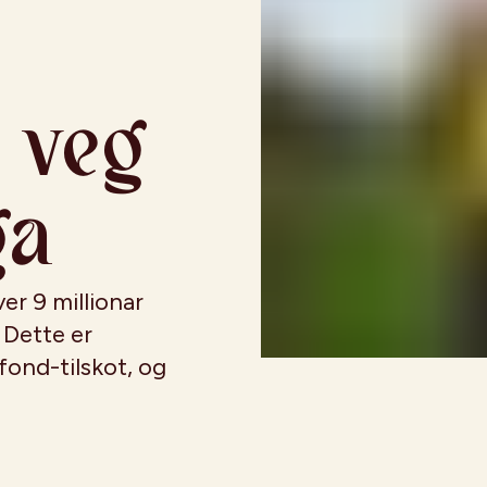
 veg
ga
r 9 millionar
. Dette er
ond-tilskot, og