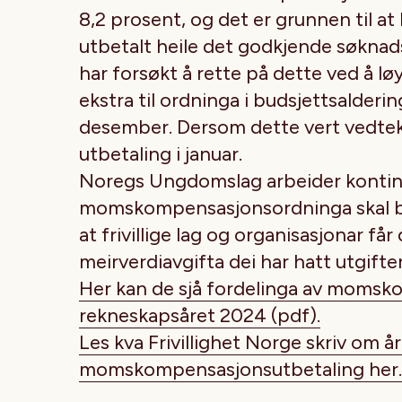
8,2 prosent, og det er grunnen til at 
utbetalt heile det godkjende søkna
har forsøkt å rette på dette ved å lø
ekstra til ordninga i budsjettsalderin
desember. Dersom dette vert vedteke 
utbetaling i januar.
Noregs Ungdomslag arbeider kontinue
momskompensasjonsordninga skal bli f
at frivillige lag og organisasjonar får
meirverdiavgifta dei har hatt utgifter 
Her kan de sjå fordelinga av momsk
rekneskapsåret 2024 (pdf).
Les kva Frivillighet Norge skriv om å
momskompensasjonsutbetaling her.