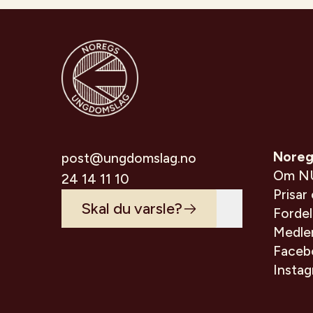
Noreg
post@ungdomslag.no
Om N
24 14 11 10
Prisar
Skal du varsle?
Forde
Medle
Faceb
Insta