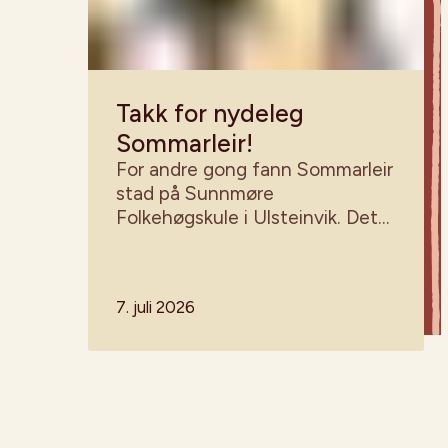
Takk for nydeleg
Sommarleir!
For andre gong fann Sommarleir
stad på Sunnmøre
Folkehøgskule i Ulsteinvik. Det
vart fem fine dagar med sol,
dans, teater, song, leik og nye
minne!
7. juli 2026