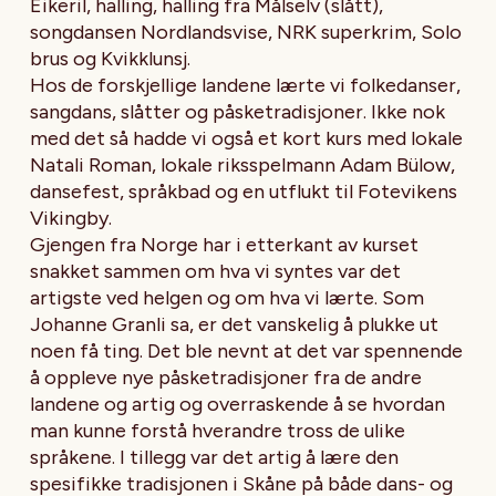
Eikeril, halling, halling fra Målselv (slått),
songdansen Nordlandsvise, NRK superkrim, Solo
brus og Kvikklunsj.
Hos de forskjellige landene lærte vi folkedanser,
sangdans, slåtter og påsketradisjoner. Ikke nok
med det så hadde vi også et kort kurs med lokale
Natali Roman, lokale riksspelmann Adam Bülow,
dansefest, språkbad og en utflukt til Fotevikens
Vikingby.
Gjengen fra Norge har i etterkant av kurset
snakket sammen om hva vi syntes var det
artigste ved helgen og om hva vi lærte. Som
Johanne Granli sa, er det vanskelig å plukke ut
noen få ting. Det ble nevnt at det var spennende
å oppleve nye påsketradisjoner fra de andre
landene og artig og overraskende å se hvordan
man kunne forstå hverandre tross de ulike
språkene. I tillegg var det artig å lære den
spesifikke tradisjonen i Skåne på både dans- og