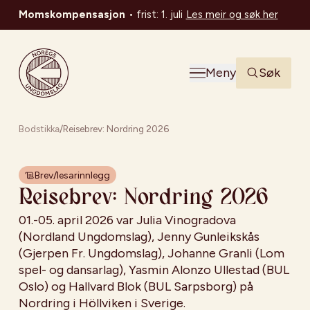
Momskompensasjon
•
frist: 1. juli
Les meir og søk her
Noregs Ungdomslag
Meny
Søk
Bodstikka
/
Reisebrev: Nordring 2026
Brev/lesarinnlegg
Reisebrev: Nordring 2026
01.-05. april 2026 var Julia Vinogradova
(Nordland Ungdomslag), Jenny Gunleikskås
(Gjerpen Fr. Ungdomslag), Johanne Granli (Lom
spel- og dansarlag), Yasmin Alonzo Ullestad (BUL
Oslo) og Hallvard Blok (BUL Sarpsborg) på
Nordring i Höllviken i Sverige.