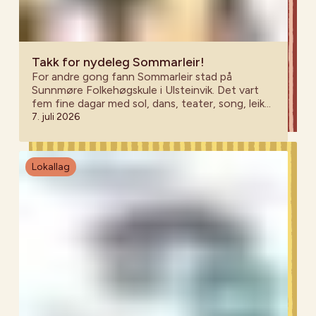
Takk for nydeleg Sommarleir!
For andre gong fann Sommarleir stad på
Sunnmøre Folkehøgskule i Ulsteinvik. Det vart
fem fine dagar med sol, dans, teater, song, leik
og nye minne!
7. juli 2026
Lokallag