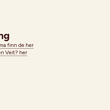
ng
ma finn de her
n Veit? her