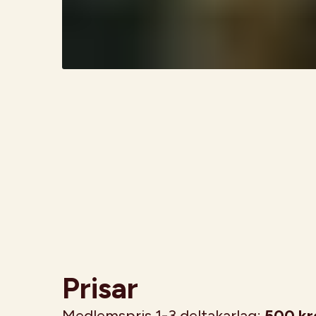
Prisar
Medlemspris 1-3 deltakarlag:
500 kr