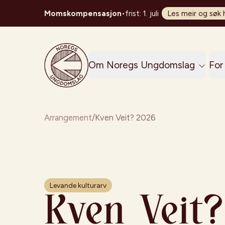
Momskompensasjon
•
frist: 1. juli
Les meir og søk 
Noregs Ungdomslag
Om Noregs Ungdomslag
For 
Arrangement
/
Kven Veit? 2026
Levande kulturarv
Kven Veit