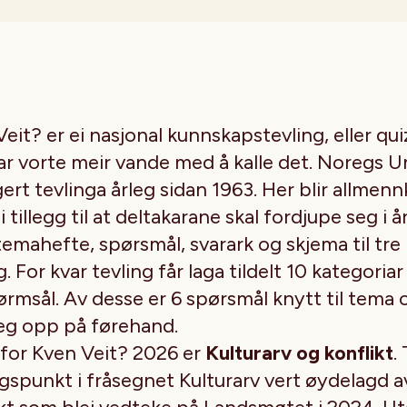
eit? er ei nasjonal kunnskapstevling, eller qu
har vorte meir vande med å kalle det. Noregs
ert tevlinga årleg sidan 1963. Her blir allme
 i tillegg til at deltakarane skal fordjupe seg i 
temahefte, spørsmål, svarark og skjema til tr
g. For kvar tevling får laga tildelt 10 kategoria
rmsål. Av desse er 6 spørsmål knytt til tema o
seg opp på førehand.
for Kven Veit? 2026 er
Kulturarv og konflikt
.
gspunkt i fråsegnet Kulturarv vert øydelagd a