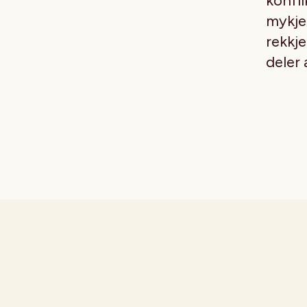
konfli
mykje 
rekkje
deler 