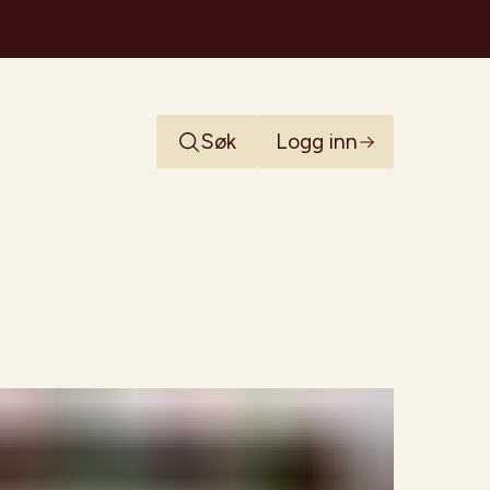
Søk
Logg inn