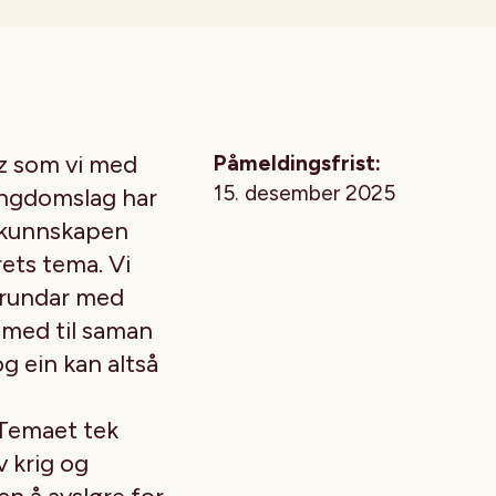
iz som vi med
Påmeldingsfrist:
15. desember 2025
 Ungdomslag har
nnkunnskapen
årets tema. Vi
e rundar med
r med til saman
g ein kan altså
 Temaet tek
v krig og