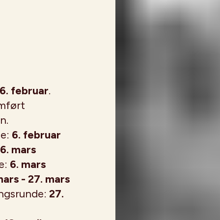
 6. februar
.
mført
n.
de:
6. februar
 6. mars
e:
6. mars
mars - 27. mars
lingsrunde:
27.