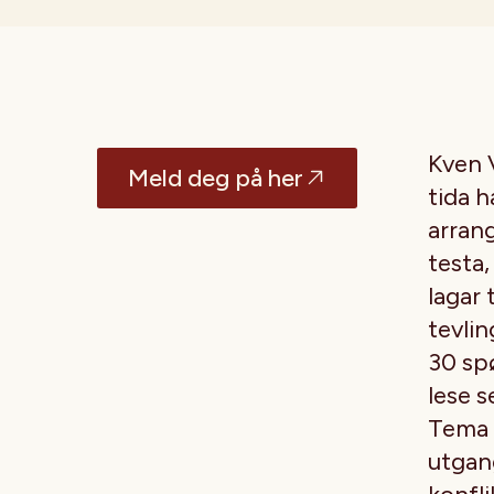
Kven V
Meld deg på her
tida 
arrang
testa,
lagar 
tevlin
30 spø
lese 
Tema 
utgan