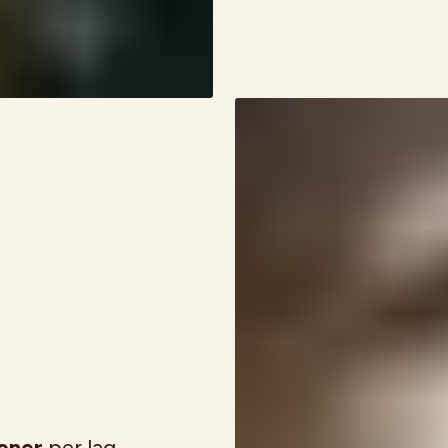
oner
per lag