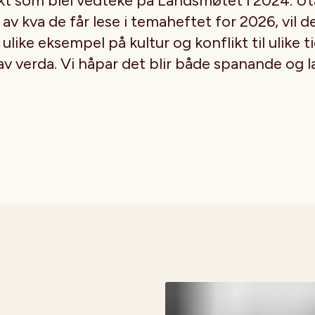
kt som blei vedteke på Landsmøtet i 2024. Uta
av kva de får lese i temaheftet for 2026, vil de 
 ulike eksempel på kultur og konflikt til ulike ti
av verda. Vi håpar det blir både spanande og l