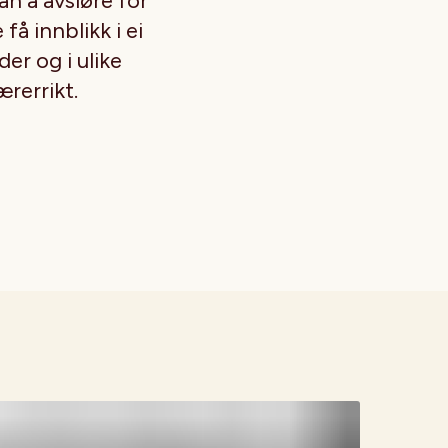
n å avsløre for
få innblikk i ei
der og i ulike
ærerrikt.