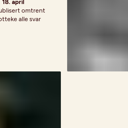
:
18. april
publisert omtrent
otteke alle svar