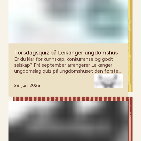
Torsdagsquiz på Leikanger ungdomshus
Er du klar for kunnskap, konkurranse og godt
selskap? Frå september arrangerer Leikanger
ungdomslag quiz på ungdomshuset den første
torsdagen kvar måndad – alle er velkomne!
29. juni 2026