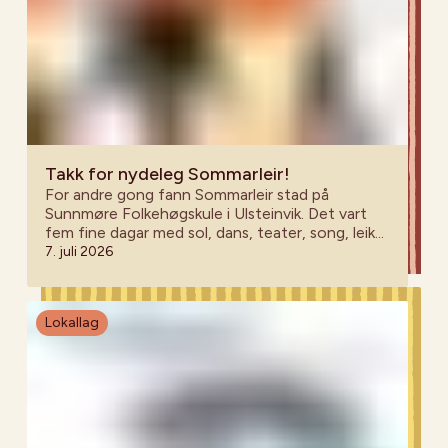
Takk for nydeleg Sommarleir!
For andre gong fann Sommarleir stad på
Sunnmøre Folkehøgskule i Ulsteinvik. Det vart
fem fine dagar med sol, dans, teater, song, leik
og nye minne!
7. juli 2026
Lokallag