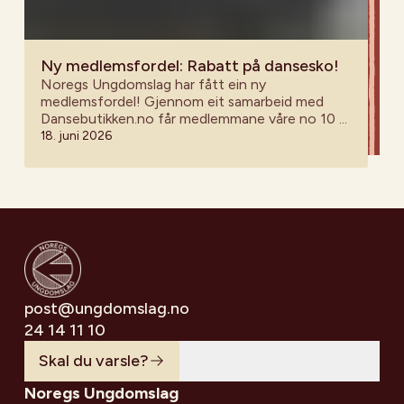
Ny medlemsfordel: Rabatt på dansesko!
Noregs Ungdomslag har fått ein ny
medlemsfordel! Gjennom eit samarbeid med
Dansebutikken.no får medlemmane våre no 10 %
rabatt på alle varer i nettbutikken – også på
18. juni 2026
varer som allereie er sett ned i pris.
post@ungdomslag.no
24 14 11 10
Skal du varsle?
Noregs Ungdomslag