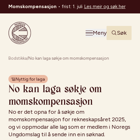
Momskompensasjon
•
frist: 1. juli
Les meir og søk her
Noregs Ungdomslag
Meny
Søk
Bodstikka
/
No kan laga søkje om momskompensasjon
Nyttig for laga
No kan laga søkje om
momskompensasjon
No er det opna for å søkje om
momskompensasjon for rekneskapsåret 2025,
og vi oppmodar alle lag som er medlem i Noregs
Ungdomslag til å sende inn ein søknad.