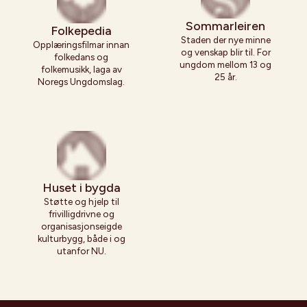
Sommarleiren
Folkepedia
Staden der nye minne
Opplæringsfilmar innan
og venskap blir til. For
folkedans og
ungdom mellom 13 og
folkemusikk, laga av
25 år.
Noregs Ungdomslag.
Huset i bygda
Støtte og hjelp til
frivilligdrivne og
organisasjonseigde
kulturbygg, både i og
utanfor NU.