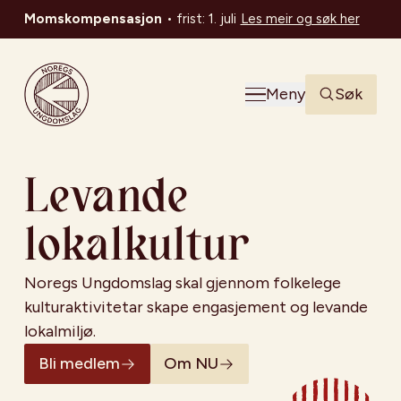
Momskompensasjon
•
frist: 1. juli
Les meir og søk her
Noregs Ungdomslag
Meny
Søk
Levande
lokalkultur
Noregs Ungdomslag skal gjennom folkelege
kulturaktivitetar skape engasjement og levande
lokalmiljø.
Bli medlem
Om NU