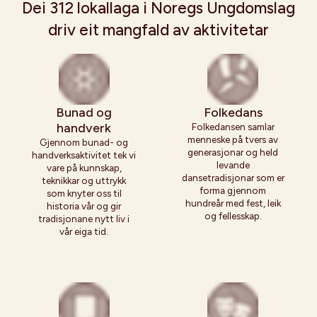
Dei 312 lokallaga i Noregs Ungdomslag
driv eit mangfald av aktivitetar
Bunad og
Folkedans
handverk
Folkedansen samlar
menneske på tvers av
Gjennom bunad- og
generasjonar og held
handverksaktivitet tek vi
levande
vare på kunnskap,
dansetradisjonar som er
teknikkar og uttrykk
forma gjennom
som knyter oss til
hundreår med fest, leik
historia vår og gir
og fellesskap.
tradisjonane nytt liv i
vår eiga tid.