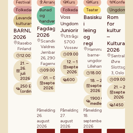
Festival
Arrangement
Kurs
Kurs
Konferans
som
Yasmin
møteplassar for
Alonzo
Folkedans
Bunad
Folkedans
Teater
Ungdomshu
kultur,
Ullestad (BUL
og
Basiskurs
Rom
Voss
Levande
fellesskap og
Oslo) og
handverk
i
for
Ungdomslag
kulturarv
frivilligheit, og
Hallvard Blok
Fagdagane
Juniorinstruktørkurs
leiing
kultur
BARNLEK
hadde som mål
(BUL
2026
og
–
Uttrågata 18,
2026
å dele røynsler,
Sarpsborg) på
Scandic
5700
regi
Kulturare
løfte felles
Raseborg,
Nordring i
Valdres,
Vossevangen
utfordringar og
Finland
Höllviken i
2026
Hammartun
Jernbanevegen
drøfte korleis
09.00
Sverige.
barne- og
12.00
Sentralen,
26, 2900
organisasjonane
ungdomsskole,
Øvre
12. – 13.
21. –
Fagernes
saman kan
Lillehammer
september
Slottsgate
26.
09.00
påverke det
2026
3, Oslo
18.00
juli
vidare arbeidet
01. – 02.
2026
09.00
600
18. – 20.
med
september
september
250 Euro
21. – 22.
rammevilkår.
2026
2026
(ordinær)
septembe
2026
1900 (for
medlemmar)
1450
Påmeldingsfrist:
Påmeldingsfrist:
Påmeldingsfrist:
26.
27.
18.
august
august
september
2026
2026
2026